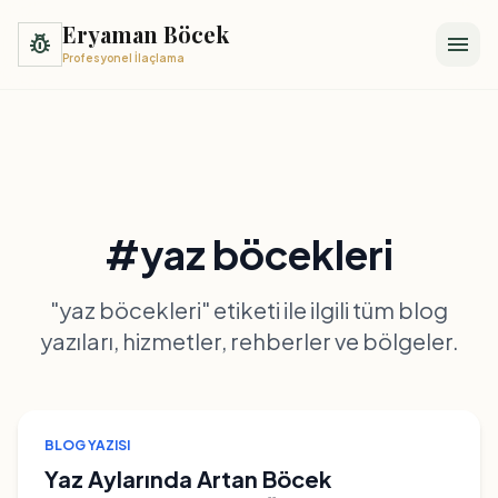
Eryaman Böcek
pest_control
menu
Profesyonel İlaçlama
#yaz böcekleri
"yaz böcekleri" etiketi ile ilgili tüm blog
yazıları, hizmetler, rehberler ve bölgeler.
BLOG YAZISI
Yaz Aylarında Artan Böcek