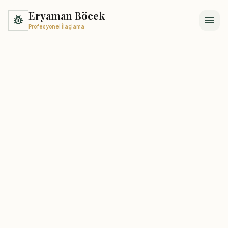
Eryaman Böcek
pest_control
menu
Profesyonel İlaçlama