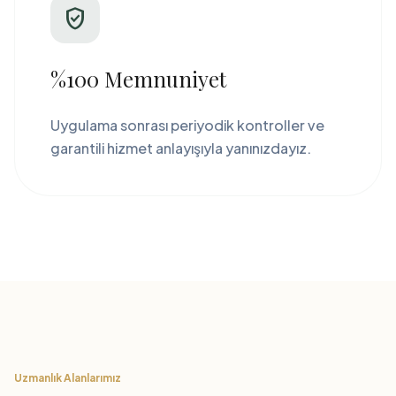
verified_user
%100 Memnuniyet
Uygulama sonrası periyodik kontroller ve
garantili hizmet anlayışıyla yanınızdayız.
Uzmanlık Alanlarımız