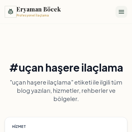
Eryaman Böcek
pest_control
menu
Profesyonel İlaçlama
#uçan haşere ilaçlama
"uçan haşere ilaçlama" etiketi ile ilgili tüm
blog yazıları, hizmetler, rehberler ve
bölgeler.
HIZMET