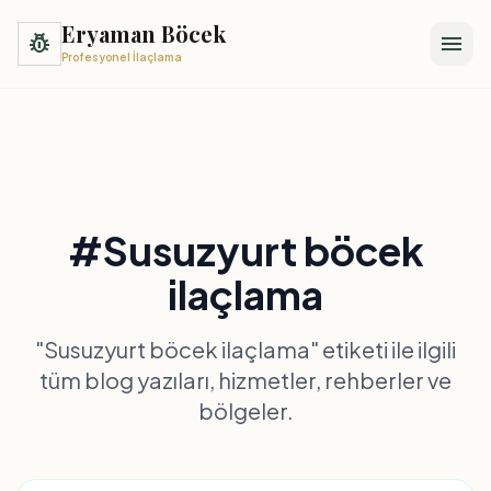
Eryaman Böcek
pest_control
menu
Profesyonel İlaçlama
#Susuzyurt böcek
ilaçlama
"Susuzyurt böcek ilaçlama" etiketi ile ilgili
tüm blog yazıları, hizmetler, rehberler ve
bölgeler.