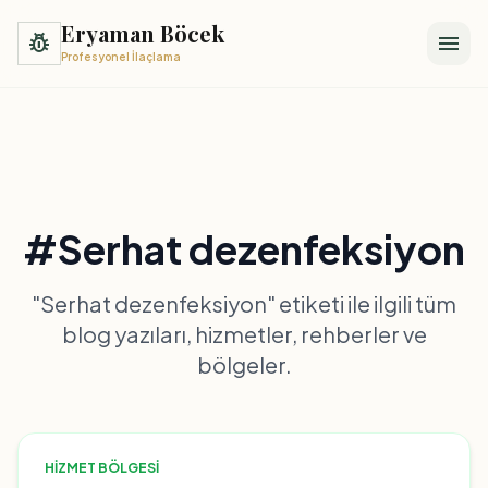
Eryaman Böcek
pest_control
menu
Profesyonel İlaçlama
#Serhat dezenfeksiyon
"Serhat dezenfeksiyon" etiketi ile ilgili tüm
blog yazıları, hizmetler, rehberler ve
bölgeler.
HIZMET BÖLGESI