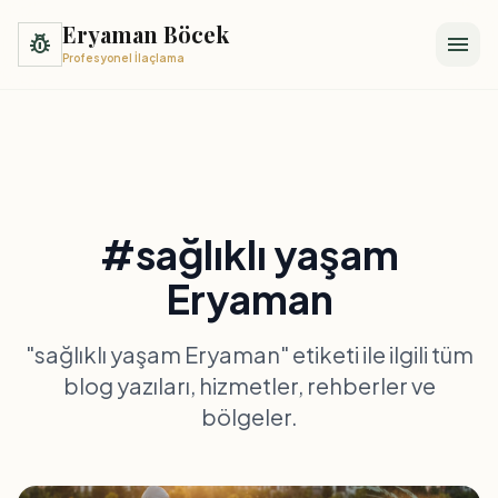
Eryaman Böcek
pest_control
menu
Profesyonel İlaçlama
#sağlıklı yaşam
Eryaman
"sağlıklı yaşam Eryaman" etiketi ile ilgili tüm
blog yazıları, hizmetler, rehberler ve
bölgeler.