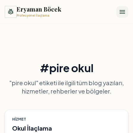
Eryaman Böcek
pest_control
menu
Profesyonel İlaçlama
#pire okul
"pire okul" etiketi ile ilgili tüm blog yazıları,
hizmetler, rehberler ve bölgeler.
HIZMET
Okul İlaçlama