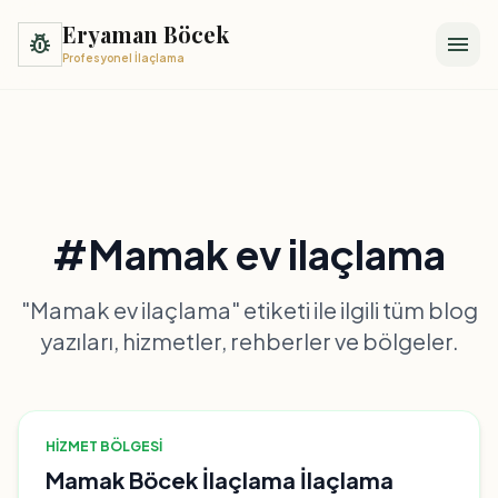
Eryaman Böcek
pest_control
menu
Profesyonel İlaçlama
#Mamak ev ilaçlama
"Mamak ev ilaçlama" etiketi ile ilgili tüm blog
yazıları, hizmetler, rehberler ve bölgeler.
HIZMET BÖLGESI
Mamak Böcek İlaçlama İlaçlama