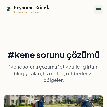
Eryaman Böcek
pest_control
menu
Profesyonel İlaçlama
#kene sorunu çözümü
"kene sorunu çözümü" etiketi ile ilgili tüm
blog yazıları, hizmetler, rehberler ve
bölgeler.