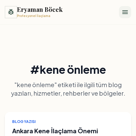
Eryaman Böcek
pest_control
menu
Profesyonel İlaçlama
#kene önleme
"kene önleme" etiketi ile ilgili tüm blog
yazıları, hizmetler, rehberler ve bölgeler.
BLOG YAZISI
Ankara Kene İlaçlama Önemi