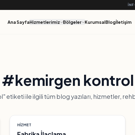
IN
Ana Sayfa
Hizmetlerimiz
Bölgeler
Kurumsal
Blog
İletişim
#kemirgen kontrol
etiketi ile ilgili tüm blog yazıları, hizmetler, re
HIZMET
Fabrika İlaçlama