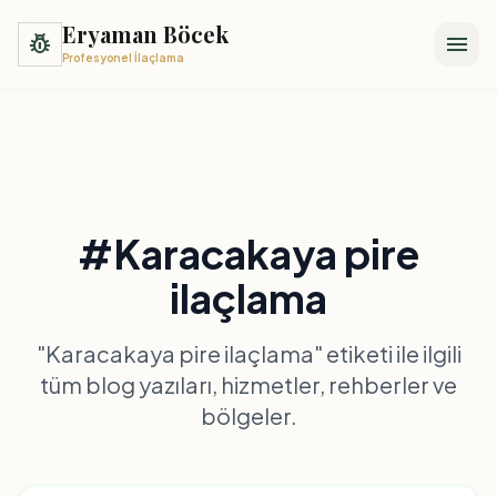
Eryaman Böcek
pest_control
menu
Profesyonel İlaçlama
#Karacakaya pire
ilaçlama
"Karacakaya pire ilaçlama" etiketi ile ilgili
tüm blog yazıları, hizmetler, rehberler ve
bölgeler.