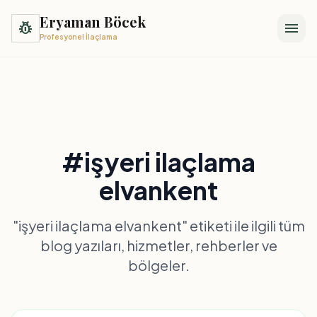
Eryaman Böcek
pest_control
menu
Profesyonel İlaçlama
#işyeri ilaçlama
elvankent
"işyeri ilaçlama elvankent" etiketi ile ilgili tüm
blog yazıları, hizmetler, rehberler ve
bölgeler.