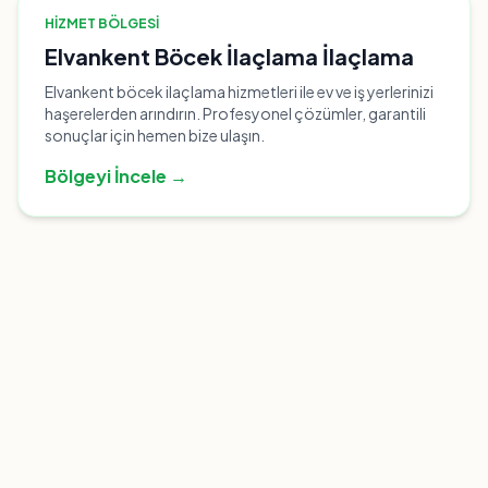
HIZMET BÖLGESI
Elvankent Böcek İlaçlama İlaçlama
Elvankent böcek ilaçlama hizmetleri ile ev ve iş yerlerinizi
haşerelerden arındırın. Profesyonel çözümler, garantili
sonuçlar için hemen bize ulaşın.
Bölgeyi İncele →