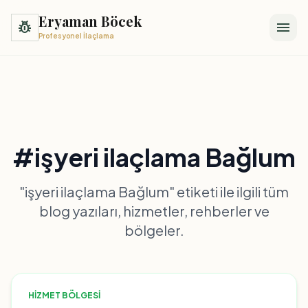
Eryaman Böcek
pest_control
menu
Profesyonel İlaçlama
#işyeri ilaçlama Bağlum
"işyeri ilaçlama Bağlum" etiketi ile ilgili tüm
blog yazıları, hizmetler, rehberler ve
bölgeler.
HIZMET BÖLGESI