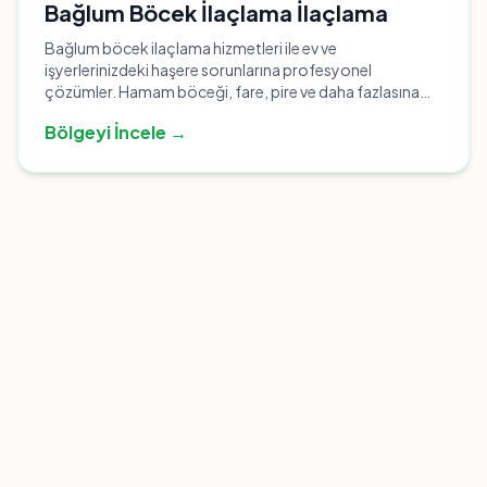
Bağlum Böcek İlaçlama İlaçlama
Bağlum böcek ilaçlama hizmetleri ile ev ve
işyerlerinizdeki haşere sorunlarına profesyonel
çözümler. Hamam böceği, fare, pire ve daha fazlasına
karşı etkili mücadele. Hemen arayın!
Bölgeyi İncele →