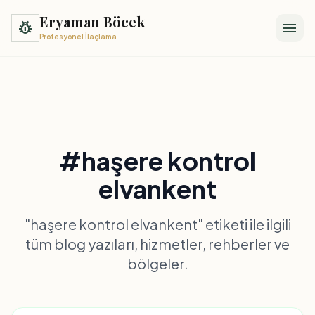
Eryaman Böcek
pest_control
menu
Profesyonel İlaçlama
#haşere kontrol
elvankent
"haşere kontrol elvankent" etiketi ile ilgili
tüm blog yazıları, hizmetler, rehberler ve
bölgeler.