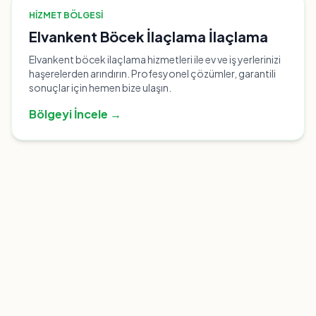
HIZMET BÖLGESI
Elvankent Böcek İlaçlama İlaçlama
Elvankent böcek ilaçlama hizmetleri ile ev ve iş yerlerinizi
haşerelerden arındırın. Profesyonel çözümler, garantili
sonuçlar için hemen bize ulaşın.
Bölgeyi İncele →