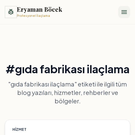
Eryaman Böcek
pest_control
menu
Profesyonel İlaçlama
#gıda fabrikası ilaçlama
"gıda fabrikası ilaçlama" etiketi ile ilgili tüm
blog yazıları, hizmetler, rehberler ve
bölgeler.
HIZMET