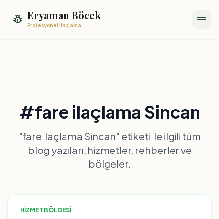
Eryaman Böcek
pest_control
menu
Profesyonel İlaçlama
#fare ilaçlama Sincan
"fare ilaçlama Sincan" etiketi ile ilgili tüm
blog yazıları, hizmetler, rehberler ve
bölgeler.
HIZMET BÖLGESI