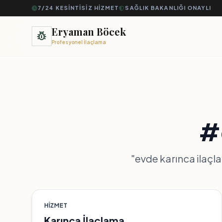
7/24 KESINTISIZ HIZMET
SAĞLIK BAKANLIĞI ONAYLI
Eryaman Böcek
pest_control
Profesyonel İlaçlama
#
"evde karınca ilaçlam
HIZMET
Karınca İlaçlama