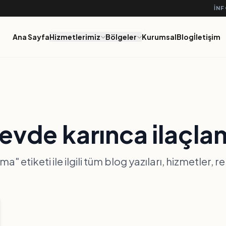
IN
Ana Sayfa
Hizmetlerimiz
Bölgeler
Kurumsal
Blog
İletişim
evde karınca ilaçla
a" etiketi ile ilgili tüm blog yazıları, hizmetler, 