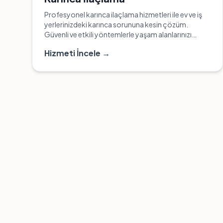
Profesyonel karınca ilaçlama hizmetleri ile ev ve iş
yerlerinizdeki karınca sorununa kesin çözüm.
Güvenli ve etkili yöntemlerle yaşam alanlarınızı
karıncalardan arındırın.
Hizmeti İncele →