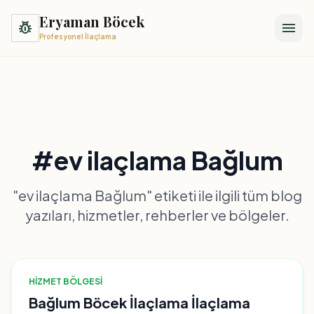
Eryaman Böcek
pest_control
menu
Profesyonel İlaçlama
#ev ilaçlama Bağlum
"ev ilaçlama Bağlum" etiketi ile ilgili tüm blog
yazıları, hizmetler, rehberler ve bölgeler.
HIZMET BÖLGESI
Bağlum Böcek İlaçlama İlaçlama