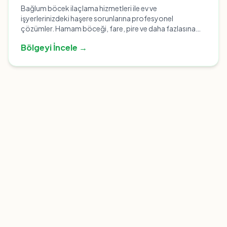
Bağlum böcek ilaçlama hizmetleri ile ev ve
işyerlerinizdeki haşere sorunlarına profesyonel
çözümler. Hamam böceği, fare, pire ve daha fazlasına
karşı etkili mücadele. Hemen arayın!
Bölgeyi İncele →