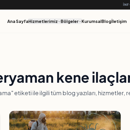
IN
Ana Sayfa
Hizmetlerimiz
Bölgeler
Kurumsal
Blog
İletişim
ryaman kene ilaçl
a" etiketi ile ilgili tüm blog yazıları, hizmetler, 