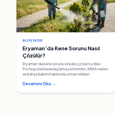
BLOG YAZISI
Eryaman’da Kene Sorunu Nasıl
Çözülür?
Eryaman’da kene sorunu ve kalıcı çözüm yolları.
Profesyonel kene ilaçlama yöntemleri, KKKA riskleri
ve bahçe bakımı hakkında uzman rehberi.
Devamını Oku →