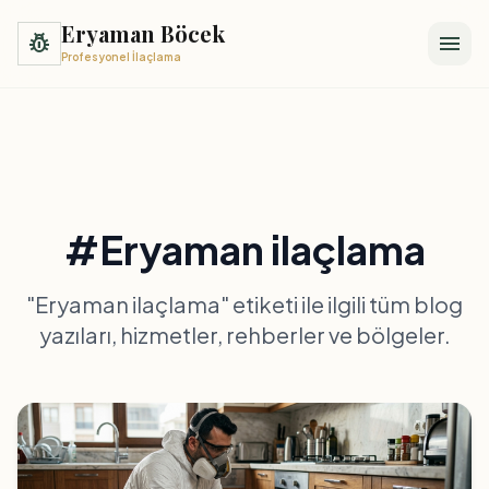
Eryaman Böcek
pest_control
menu
Profesyonel İlaçlama
#Eryaman ilaçlama
"Eryaman ilaçlama" etiketi ile ilgili tüm blog
yazıları, hizmetler, rehberler ve bölgeler.