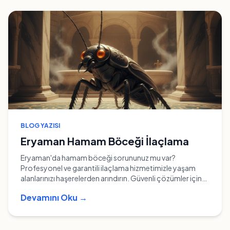
BLOG YAZISI
Eryaman Hamam Böceği İlaçlama
Eryaman'da hamam böceği sorununuz mu var?
Profesyonel ve garantili ilaçlama hizmetimizle yaşam
alanlarınızı haşerelerden arındırın. Güvenli çözümler için
hemen arayın!
Devamını Oku →