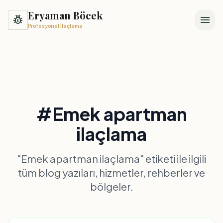
Eryaman Böcek
pest_control
menu
Profesyonel İlaçlama
#Emek apartman
ilaçlama
"Emek apartman ilaçlama" etiketi ile ilgili
tüm blog yazıları, hizmetler, rehberler ve
bölgeler.