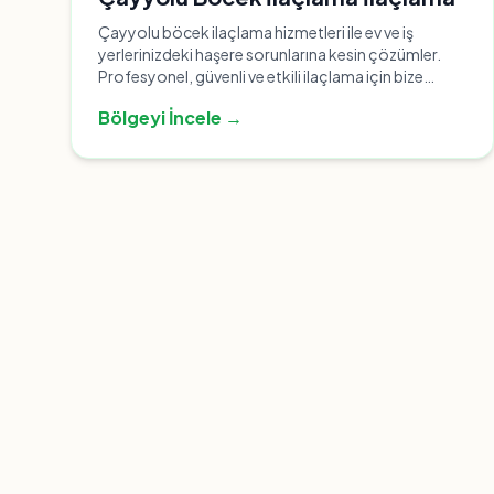
Çayyolu böcek ilaçlama hizmetleri ile ev ve iş
yerlerinizdeki haşere sorunlarına kesin çözümler.
Profesyonel, güvenli ve etkili ilaçlama için bize
ulaşın.
Bölgeyi İncele →