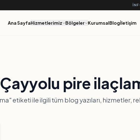
IN
Ana Sayfa
Hizmetlerimiz
Bölgeler
Kurumsal
Blog
İletişim
Çayyolu pire ilaçla
a" etiketi ile ilgili tüm blog yazıları, hizmetler, 