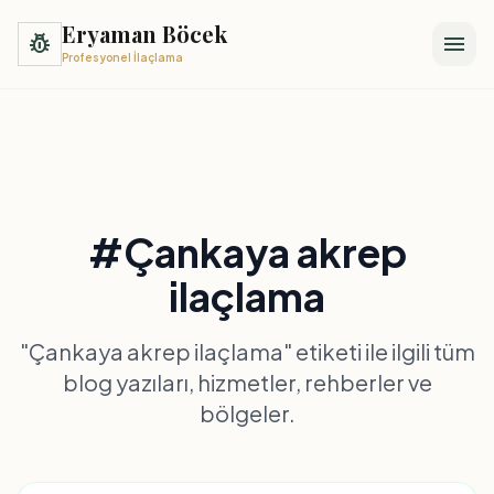
Eryaman Böcek
pest_control
menu
Profesyonel İlaçlama
#Çankaya akrep
ilaçlama
"Çankaya akrep ilaçlama" etiketi ile ilgili tüm
blog yazıları, hizmetler, rehberler ve
bölgeler.