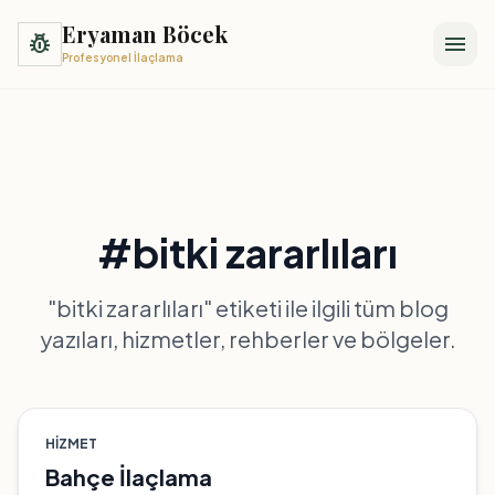
Eryaman Böcek
pest_control
menu
Profesyonel İlaçlama
#bitki zararlıları
"bitki zararlıları" etiketi ile ilgili tüm blog
yazıları, hizmetler, rehberler ve bölgeler.
HIZMET
Bahçe İlaçlama