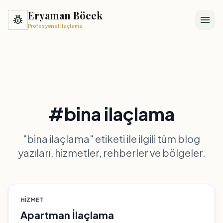
Eryaman Böcek
pest_control
menu
Profesyonel İlaçlama
#bina ilaçlama
"bina ilaçlama" etiketi ile ilgili tüm blog
yazıları, hizmetler, rehberler ve bölgeler.
HIZMET
Apartman İlaçlama