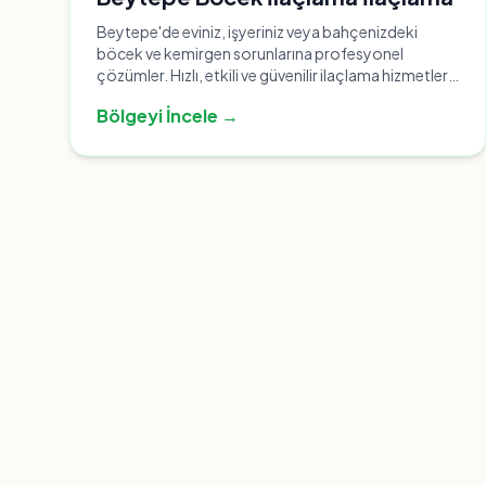
Beytepe'de eviniz, işyeriniz veya bahçenizdeki
böcek ve kemirgen sorunlarına profesyonel
çözümler. Hızlı, etkili ve güvenilir ilaçlama hizmetleri
için bize ulaşın.
Bölgeyi İncele →