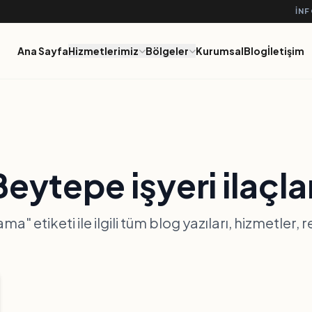
IN
Ana Sayfa
Hizmetlerimiz
Bölgeler
Kurumsal
Blog
İletişim
eytepe işyeri ilaçl
ma" etiketi ile ilgili tüm blog yazıları, hizmetler,