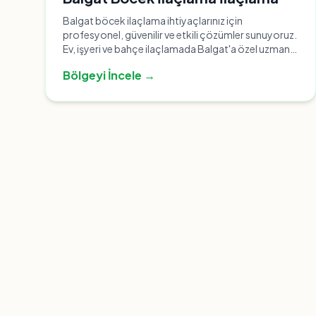
Balgat böcek ilaçlama ihtiyaçlarınız için
profesyonel, güvenilir ve etkili çözümler sunuyoruz.
Ev, işyeri ve bahçe ilaçlamada Balgat'a özel uzman
ekibimizle anında hizmet.
Bölgeyi İncele →