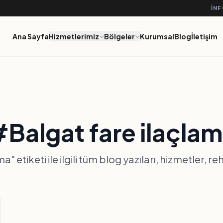
IN
Ana Sayfa
Hizmetlerimiz
Bölgeler
Kurumsal
Blog
İletişim
Balgat fare ilaçla
a" etiketi ile ilgili tüm blog yazıları, hizmetler, r