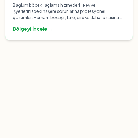
Bağlum böcek ilaçlama hizmetleri ile ev ve
işyerlerinizdeki haşere sorunlarına profesyonel
çözümler. Hamam böceği, fare, pire ve daha fazlasına
karşı etkili mücadele. Hemen arayın!
Bölgeyi İncele →