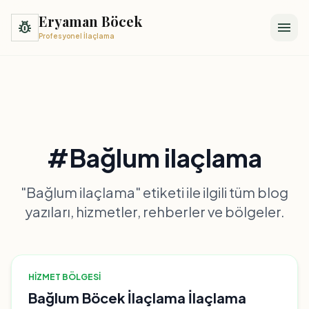
Eryaman Böcek
pest_control
menu
Profesyonel İlaçlama
#Bağlum ilaçlama
"Bağlum ilaçlama" etiketi ile ilgili tüm blog
yazıları, hizmetler, rehberler ve bölgeler.
HIZMET BÖLGESI
Bağlum Böcek İlaçlama İlaçlama